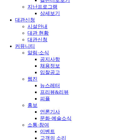
캘린더로보기
지난프로그램
상세보기
대관신청
시설안내
대관 현황
대관신청
커뮤니티
알림·소식
공지사항
채용정보
입찰공고
웹진
뉴스레터
프리뷰&리뷰
피플
홍보
언론기사
문화·예술소식
소통·참여
이벤트
고객의 소리