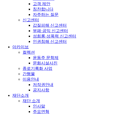
고객 제안
칭찬합니다
자주하는 질문
신고센터
갑질피해 신고센터
부패·공익 신고센터
성희롱·성폭력 신고센터
인권침해 신고센터
아카이브
컬렉션
윤동주 문학제
문화시설사진
종로기록화 사업
간행물
이용안내
저작권안내
공지사항
재단소개
재단 소개
인사말
주요연혁