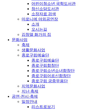
어린이청소년 국학도서관
창신소담도서관
소장자료 검색
마로니에 야외공연장
소개
오시는길
김창열 화가의 집
문화사업
축제
생활문화사업
종로구립예술단
종로구립예술단
종로구립합창단
종로구립소년소녀합창단
종로구립어르신합창단
종로구립 궁중무용단
지역문화사업
지난 축제
공연·전시·축제
일정안내
리스트로보기