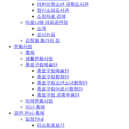
어린이청소년 국학도서관
창신소담도서관
소장자료 검색
마로니에 야외공연장
소개
오시는길
김창열 화가의 집
문화사업
축제
생활문화사업
종로구립예술단
종로구립예술단
종로구립합창단
종로구립소년소녀합창단
종로구립어르신합창단
종로구립 궁중무용단
지역문화사업
지난 축제
공연·전시·축제
일정안내
리스트로보기