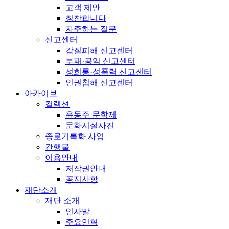
고객 제안
칭찬합니다
자주하는 질문
신고센터
갑질피해 신고센터
부패·공익 신고센터
성희롱·성폭력 신고센터
인권침해 신고센터
아카이브
컬렉션
윤동주 문학제
문화시설사진
종로기록화 사업
간행물
이용안내
저작권안내
공지사항
재단소개
재단 소개
인사말
주요연혁