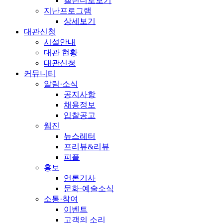
캘린더로보기
지난프로그램
상세보기
대관신청
시설안내
대관 현황
대관신청
커뮤니티
알림·소식
공지사항
채용정보
입찰공고
웹진
뉴스레터
프리뷰&리뷰
피플
홍보
언론기사
문화·예술소식
소통·참여
이벤트
고객의 소리