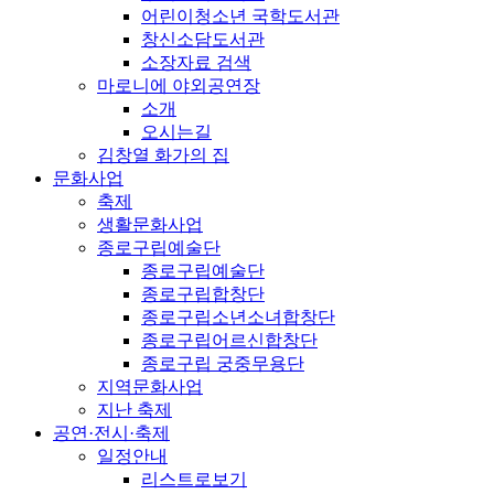
어린이청소년 국학도서관
창신소담도서관
소장자료 검색
마로니에 야외공연장
소개
오시는길
김창열 화가의 집
문화사업
축제
생활문화사업
종로구립예술단
종로구립예술단
종로구립합창단
종로구립소년소녀합창단
종로구립어르신합창단
종로구립 궁중무용단
지역문화사업
지난 축제
공연·전시·축제
일정안내
리스트로보기