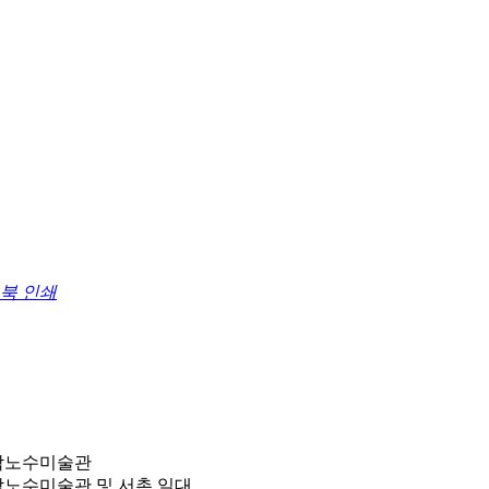
스북
인쇄
박노수미술관
박노수미술관 및 서촌 일대