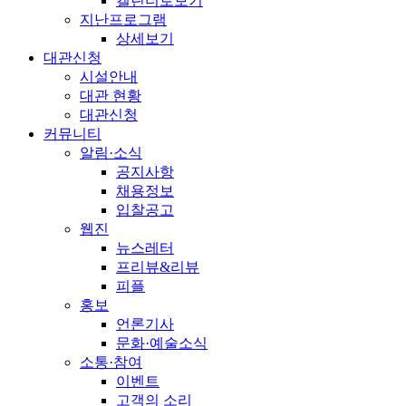
캘린더로보기
지난프로그램
상세보기
대관신청
시설안내
대관 현황
대관신청
커뮤니티
알림·소식
공지사항
채용정보
입찰공고
웹진
뉴스레터
프리뷰&리뷰
피플
홍보
언론기사
문화·예술소식
소통·참여
이벤트
고객의 소리