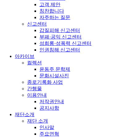
고객 제안
칭찬합니다
자주하는 질문
신고센터
갑질피해 신고센터
부패·공익 신고센터
성희롱·성폭력 신고센터
인권침해 신고센터
아카이브
컬렉션
윤동주 문학제
문화시설사진
종로기록화 사업
간행물
이용안내
저작권안내
공지사항
재단소개
재단 소개
인사말
주요연혁