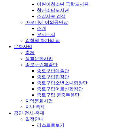
어린이청소년 국학도서관
창신소담도서관
소장자료 검색
마로니에 야외공연장
소개
오시는길
김창열 화가의 집
문화사업
축제
생활문화사업
종로구립예술단
종로구립예술단
종로구립합창단
종로구립소년소녀합창단
종로구립어르신합창단
종로구립 궁중무용단
지역문화사업
지난 축제
공연·전시·축제
일정안내
리스트로보기