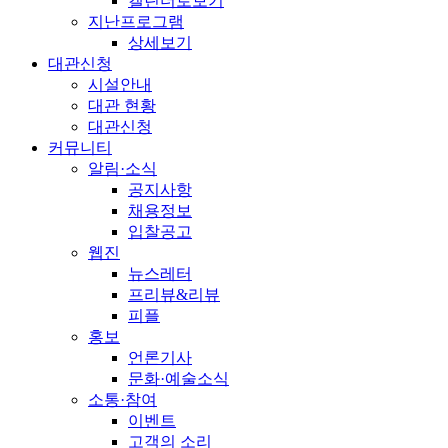
캘린더로보기
지난프로그램
상세보기
대관신청
시설안내
대관 현황
대관신청
커뮤니티
알림·소식
공지사항
채용정보
입찰공고
웹진
뉴스레터
프리뷰&리뷰
피플
홍보
언론기사
문화·예술소식
소통·참여
이벤트
고객의 소리