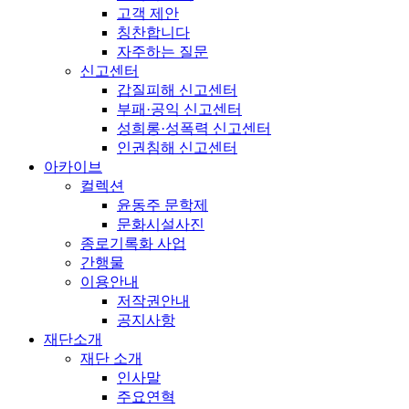
고객 제안
칭찬합니다
자주하는 질문
신고센터
갑질피해 신고센터
부패·공익 신고센터
성희롱·성폭력 신고센터
인권침해 신고센터
아카이브
컬렉션
윤동주 문학제
문화시설사진
종로기록화 사업
간행물
이용안내
저작권안내
공지사항
재단소개
재단 소개
인사말
주요연혁