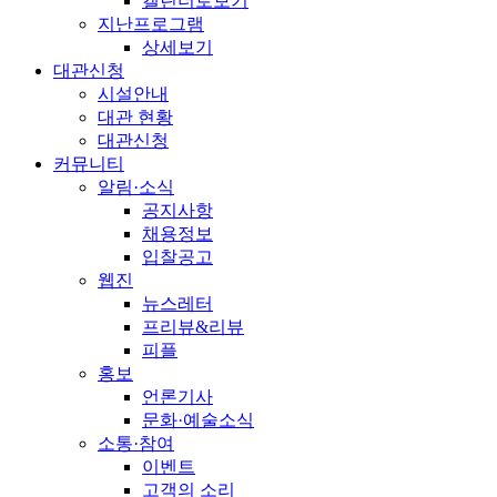
캘린더로보기
지난프로그램
상세보기
대관신청
시설안내
대관 현황
대관신청
커뮤니티
알림·소식
공지사항
채용정보
입찰공고
웹진
뉴스레터
프리뷰&리뷰
피플
홍보
언론기사
문화·예술소식
소통·참여
이벤트
고객의 소리