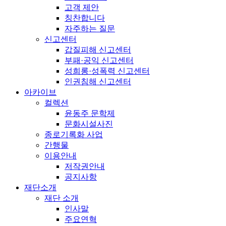
고객 제안
칭찬합니다
자주하는 질문
신고센터
갑질피해 신고센터
부패·공익 신고센터
성희롱·성폭력 신고센터
인권침해 신고센터
아카이브
컬렉션
윤동주 문학제
문화시설사진
종로기록화 사업
간행물
이용안내
저작권안내
공지사항
재단소개
재단 소개
인사말
주요연혁