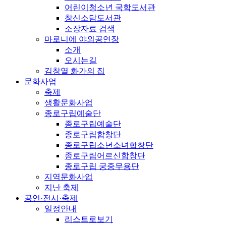
어린이청소년 국학도서관
창신소담도서관
소장자료 검색
마로니에 야외공연장
소개
오시는길
김창열 화가의 집
문화사업
축제
생활문화사업
종로구립예술단
종로구립예술단
종로구립합창단
종로구립소년소녀합창단
종로구립어르신합창단
종로구립 궁중무용단
지역문화사업
지난 축제
공연·전시·축제
일정안내
리스트로보기