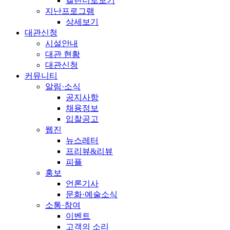
캘린더로보기
지난프로그램
상세보기
대관신청
시설안내
대관 현황
대관신청
커뮤니티
알림·소식
공지사항
채용정보
입찰공고
웹진
뉴스레터
프리뷰&리뷰
피플
홍보
언론기사
문화·예술소식
소통·참여
이벤트
고객의 소리