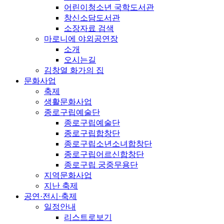
어린이청소년 국학도서관
창신소담도서관
소장자료 검색
마로니에 야외공연장
소개
오시는길
김창열 화가의 집
문화사업
축제
생활문화사업
종로구립예술단
종로구립예술단
종로구립합창단
종로구립소년소녀합창단
종로구립어르신합창단
종로구립 궁중무용단
지역문화사업
지난 축제
공연·전시·축제
일정안내
리스트로보기