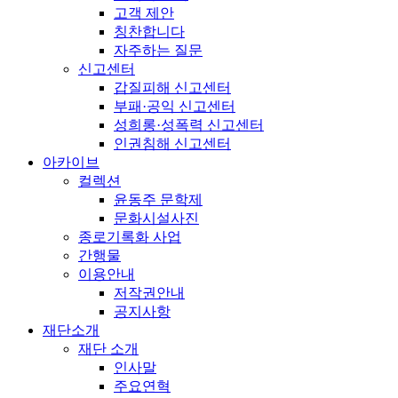
고객 제안
칭찬합니다
자주하는 질문
신고센터
갑질피해 신고센터
부패·공익 신고센터
성희롱·성폭력 신고센터
인권침해 신고센터
아카이브
컬렉션
윤동주 문학제
문화시설사진
종로기록화 사업
간행물
이용안내
저작권안내
공지사항
재단소개
재단 소개
인사말
주요연혁