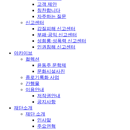
고객 제안
칭찬합니다
자주하는 질문
신고센터
갑질피해 신고센터
부패·공익 신고센터
성희롱·성폭력 신고센터
인권침해 신고센터
아카이브
컬렉션
윤동주 문학제
문화시설사진
종로기록화 사업
간행물
이용안내
저작권안내
공지사항
재단소개
재단 소개
인사말
주요연혁