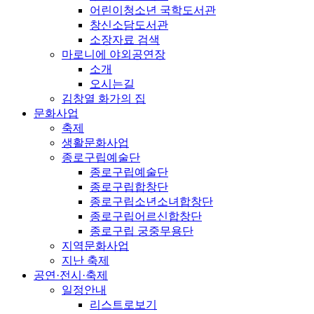
어린이청소년 국학도서관
창신소담도서관
소장자료 검색
마로니에 야외공연장
소개
오시는길
김창열 화가의 집
문화사업
축제
생활문화사업
종로구립예술단
종로구립예술단
종로구립합창단
종로구립소년소녀합창단
종로구립어르신합창단
종로구립 궁중무용단
지역문화사업
지난 축제
공연·전시·축제
일정안내
리스트로보기