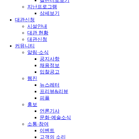
캘린더로보기
지난프로그램
상세보기
대관신청
시설안내
대관 현황
대관신청
커뮤니티
알림·소식
공지사항
채용정보
입찰공고
웹진
뉴스레터
프리뷰&리뷰
피플
홍보
언론기사
문화·예술소식
소통·참여
이벤트
고객의 소리