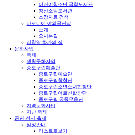
어린이청소년 국학도서관
창신소담도서관
소장자료 검색
마로니에 야외공연장
소개
오시는길
김창열 화가의 집
문화사업
축제
생활문화사업
종로구립예술단
종로구립예술단
종로구립합창단
종로구립소년소녀합창단
종로구립어르신합창단
종로구립 궁중무용단
지역문화사업
지난 축제
공연·전시·축제
일정안내
리스트로보기