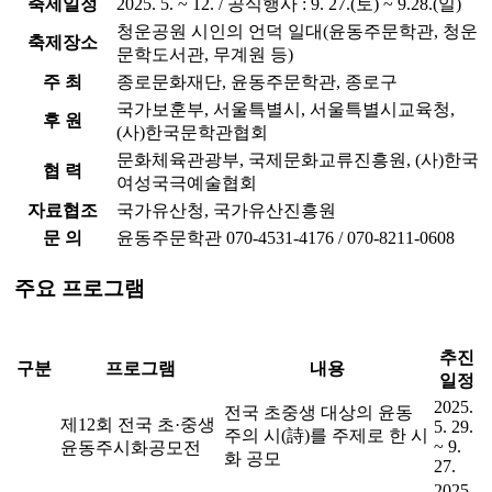
축제일정
2025. 5. ~ 12. / 공식행사 : 9. 27.(토) ~ 9.28.(일)
청운공원 시인의 언덕 일대(윤동주문학관, 청운
축제장소
문학도서관, 무계원 등)
주 최
종로문화재단, 윤동주문학관, 종로구
국가보훈부, 서울특별시, 서울특별시교육청,
후 원
(사)한국문학관협회
문화체육관광부, 국제문화교류진흥원, (사)한국
협 력
여성국극예술협회
자료협조
국가유산청, 국가유산진흥원
문 의
윤동주문학관 070-4531-4176 / 070-8211-0608
주요
프로그램
추진
구분
프로그램
내용
일정
2025.
전국 초중생 대상의 윤동
제12회 전국 초·중생
5. 29.
주의 시(詩)를 주제로 한 시
~ 9.
윤동주시화공모전
화 공모
27.
2025.