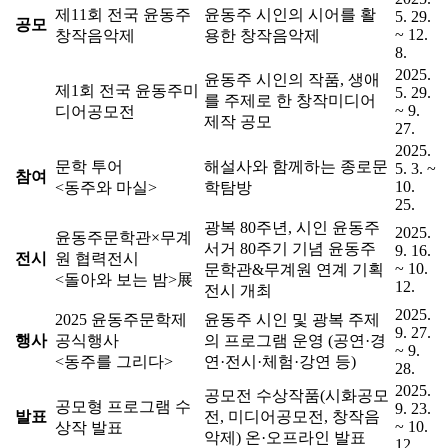
제11회 전국 윤동주
윤동주 시인의 시어를 활
5. 29.
공모
~ 12.
창작음악제
용한 창작음악제
8.
2025.
윤동주 시인의 작품, 생애
제1회 전국 윤동주미
5. 29.
를 주제로 한 창작미디어
~ 9.
디어공모전
제작 공모
27.
2025.
문학 투어
해설사와 함께하는 종로문
5. 3. ~
참여
10.
<동주와 마실>
학탐방
25.
광복 80주년, 시인 윤동주
2025.
윤동주문학관×무계
서거 80주기 기념 윤동주
9. 16.
전시
원 협력전시
~ 10.
문학관&무계원 연계 기획
<돌아와 보는 밤>展
12.
전시 개최
2025.
2025 윤동주문학제
윤동주 시인 및 광복 주제
9. 27.
행사
공식행사
의 프로그램 운영 (공연·경
~ 9.
<동주를 그리다>
연·전시·체험·강연 등)
28.
2025.
공모전 수상작품(시화공모
공모형 프로그램 수
9. 23.
발표
전, 미디어공모전, 창작음
~ 10.
상작 발표
악제) 온·오프라인 발표
12.