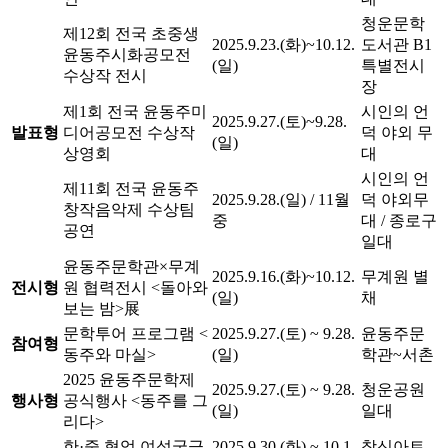
청운문학
제12회 전국 초중생
2025.9.23.(화)~10.12.
도서관 B1
윤동주시화공모전
(일)
특별전시
수상작 전시
장
제1회 전국 윤동주미
시인의 언
2025.9.27.(토)~9.28.
발표형
디어공모전 수상작
덕 야외 무
(일)
상영회
대
시인의 언
제11회 전국 윤동주
2025.9.28.(일) / 11월
덕 야외무
창작음악제 수상팀
중
대 / 종로구
공연
일대
윤동주문학관×무계
2025.9.16.(화)~10.12.
무계원 별
전시형
원 협력전시 <돌아와
(일)
채
보는 밤>展
문학투어 프로그램 <
2025.9.27.(토) ~ 9.28.
윤동주문
참여형
동주와 마실>
(일)
학관~서촌
2025 윤동주문학제
2025.9.27.(토) ~ 9.28.
청운공원
행사형
공식행사 <동주를 그
(일)
일대
리다>
한·중 협업 여성국극
2025.9.30.(화) ~ 10.1.
창신아트