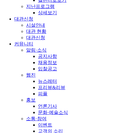
캘린더로보기
지난프로그램
상세보기
대관신청
시설안내
대관 현황
대관신청
커뮤니티
알림·소식
공지사항
채용정보
입찰공고
웹진
뉴스레터
프리뷰&리뷰
피플
홍보
언론기사
문화·예술소식
소통·참여
이벤트
고객의 소리