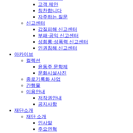
고객 제안
칭찬합니다
자주하는 질문
신고센터
갑질피해 신고센터
부패·공익 신고센터
성희롱·성폭력 신고센터
인권침해 신고센터
아카이브
컬렉션
윤동주 문학제
문화시설사진
종로기록화 사업
간행물
이용안내
저작권안내
공지사항
재단소개
재단 소개
인사말
주요연혁