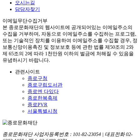
오시는길
담당자찾기
이메일무단수집거부
본
종로문화재단
의 웹사이트에 공개되어있는 이메일주소의
수집을 거부하며, 자동으로 이메일주소를 수집하는 프로그램,
또는 기술적인 장치를 이용하여 이메일주소를 수집할 경우, 정
보통신망이용촉진 및 정보보호 등에 관한 법률
제50조의 2와
제 65조의 2에 따라 1천만원 이하의 벌금
에 처해질 수 있음을
유념하시기 바랍니다.
관련사이트
종로구청
종로구립도서관
종로엔 다있다
종로한복축제
종로PVR
서울특별시청
종로문화재단 사업자등록번호 :
101-82-23054
| 대표전화
02-