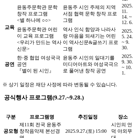
2025.
윤동주문학관 문학
윤동주 시인 주제의 지역
11.
창작 프로그램
서점 협력 문학 창작 프로
14. ~
<별 하나에 ○○>
그램
12. 6.
교육
윤동주문학관 어린
역사 인식 함양과 나라사
2025.
이 교육 프로그램
랑 마음을 되새기는 어린
5. 24.
~ 9.
<우리가 만드는 역사
이 역사신문&글쓰기 프로
30.
신문>
그램
2025.
한·중 협업 여성국극
윤동주 시인의 일대기를
9. 30.
공연
공연
미디어아트와 여성국극으
~ 10.
『별이 된 시인』
로 풀어낸 창작 공연
1.
※ 상기 일정은 재단 사정에 따라 변동될 수 있습니다.
공식행사
프로그램(9.27.~9.28.)
구분
프로그램명
추진일정
장소
제11회 전국 윤동주
시인의 언
공모형
창작음악제 본선경
2025.9.27.(토) 15:00
덕 야외무
연
대