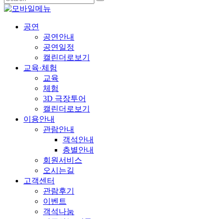
공연
공연안내
공연일정
캘린더로보기
교육·체험
교육
체험
3D 극장투어
캘린더로보기
이용안내
관람안내
객석안내
층별안내
회원서비스
오시는길
고객센터
관람후기
이벤트
객석나눔