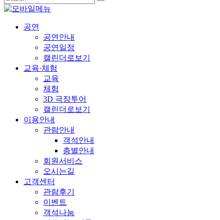
공연
공연안내
공연일정
캘린더로보기
교육·체험
교육
체험
3D 극장투어
캘린더로보기
이용안내
관람안내
객석안내
층별안내
회원서비스
오시는길
고객센터
관람후기
이벤트
객석나눔