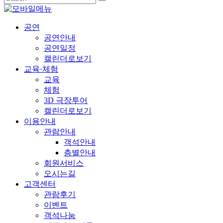
공연
공연안내
공연일정
캘린더로보기
교육·체험
교육
체험
3D 극장투어
캘린더로보기
이용안내
관람안내
객석안내
층별안내
회원서비스
오시는길
고객센터
관람후기
이벤트
객석나눔