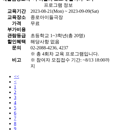
프로그램 정보
교육기간
2023-08-21(Mon) ~ 2023-09-09(Sat)
교육장소
종로아이들극장
가격
무료
부가비용
관람등급
초등학교 1~3학년(총 20명)
할인혜택
해당사항 없음
문의
02-2088-4236, 4237
※ 총 4회차 교육 프로그램입니다.
비고
※ 참여자 모집접수 기간: ~8/13 18:00까
지
<<
<
1
2
3
4
5
6
7
8
9