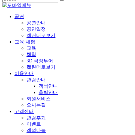
공연
공연안내
공연일정
캘린더로보기
교육·체험
교육
체험
3D 극장투어
캘린더로보기
이용안내
관람안내
객석안내
층별안내
회원서비스
오시는길
고객센터
관람후기
이벤트
객석나눔