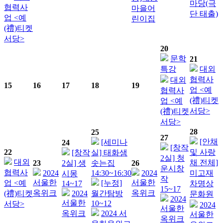
마당(극
협력사
마을어
단 태출)
업 <예
린이집
(禮)티켓
서당>
20
문학
21
특강
대외
협력사
대외
15
16
17
18
19
업 <예
협력사
(禮)티켓
업 <예
서당>
(禮)티켓
서당>
28
25
27
[안채
[세미나
24
[창작
22
및 사랑
[창작
실] 태화샘
2실] 청
대외
채 전체]
23
2실] 생
솟는집
26
운시창
협력사
2024
14:30~16:30
2024
미고재
시몽
작
서울한
서울한
업 <예
[누정]
14~17
차명상
15~17
옥위크
옥위크
(禮)티켓
2024
월간탐방
문화원
2024
서울한
10~12
서당>
2024
서울한
옥위크
2024 서
서울한
옥위크