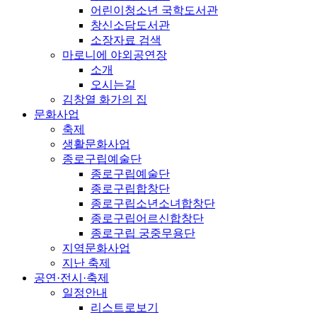
어린이청소년 국학도서관
창신소담도서관
소장자료 검색
마로니에 야외공연장
소개
오시는길
김창열 화가의 집
문화사업
축제
생활문화사업
종로구립예술단
종로구립예술단
종로구립합창단
종로구립소년소녀합창단
종로구립어르신합창단
종로구립 궁중무용단
지역문화사업
지난 축제
공연·전시·축제
일정안내
리스트로보기