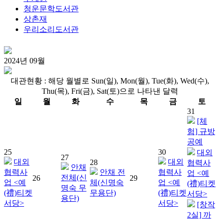
청운문학도서관
상촌재
우리소리도서관
2024
년
09
월
대관현황 : 해당 월별로 Sun(일), Mon(월), Tue(화), Wed(수),
Thu(목), Fri(금), Sat(토)으로 나타낸 달력
일
월
화
수
목
금
토
31
[체
험] 규방
공예
25
30
대외
27
대외
대외
28
협력사
안채
협력사
안채 전
협력사
업 <예
전체(신
26
29
업 <예
체(신명숙
업 <예
(禮)티켓
명숙 무
(禮)티켓
무용단)
(禮)티켓
서당>
용단)
서당>
서당>
[창작
2실] 까