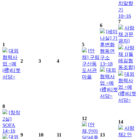
치말향
기
10~16
7
6
사랑
[세미
채 2[문
나실] 기
광자]
1
5
후변화
사랑
대외
[안
행동연
채 1[둘
협력사
채] 구립
구소
레길협
2
3
4
업 <예
구산동
13~18
동조합]
대외
(禮)티켓
도서관
대외
협력사
서당>
마을
협력사
업 <예
업 <예
(禮)티켓
(禮)티켓
서당>
서당>
8
[창작
12
2실]
14
[안
SOFA
사랑
14~16
채,안마
채2 안
9
10
11
13
대외
당]세종