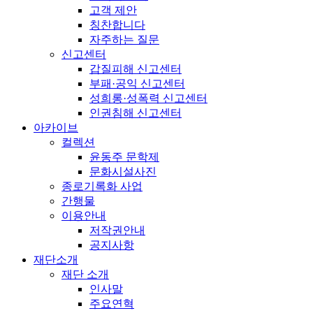
고객 제안
칭찬합니다
자주하는 질문
신고센터
갑질피해 신고센터
부패·공익 신고센터
성희롱·성폭력 신고센터
인권침해 신고센터
아카이브
컬렉션
윤동주 문학제
문화시설사진
종로기록화 사업
간행물
이용안내
저작권안내
공지사항
재단소개
재단 소개
인사말
주요연혁