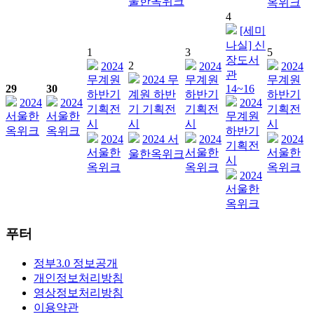
울한옥위크
옥위크
4
[세미
나실] 신
1
3
5
장도서
2
2024
2024
2024
관
무계원
2024 무
무계원
무계원
29
30
14~16
하반기
계원 하반
하반기
하반기
2024
2024
2024
기획전
기 기획전
기획전
기획전
서울한
서울한
무계원
시
시
시
시
옥위크
옥위크
하반기
2024
2024 서
2024
2024
기획전
서울한
서울한
서울한
울한옥위크
시
옥위크
옥위크
옥위크
2024
서울한
옥위크
푸터
정부3.0 정보공개
개인정보처리방침
영상정보처리방침
이용약관