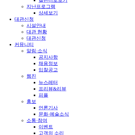
캘린더로보기
지난프로그램
상세보기
대관신청
시설안내
대관 현황
대관신청
커뮤니티
알림·소식
공지사항
채용정보
입찰공고
웹진
뉴스레터
프리뷰&리뷰
피플
홍보
언론기사
문화·예술소식
소통·참여
이벤트
고객의 소리