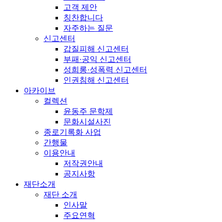
고객 제안
칭찬합니다
자주하는 질문
신고센터
갑질피해 신고센터
부패·공익 신고센터
성희롱·성폭력 신고센터
인권침해 신고센터
아카이브
컬렉션
윤동주 문학제
문화시설사진
종로기록화 사업
간행물
이용안내
저작권안내
공지사항
재단소개
재단 소개
인사말
주요연혁