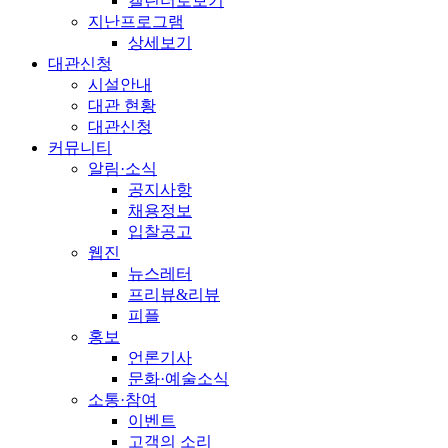
캘린더로보기
지난프로그램
상세보기
대관신청
시설안내
대관 현황
대관신청
커뮤니티
알림·소식
공지사항
채용정보
입찰공고
웹진
뉴스레터
프리뷰&리뷰
피플
홍보
언론기사
문화·예술소식
소통·참여
이벤트
고객의 소리