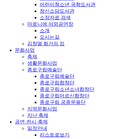
어린이청소년 국학도서관
창신소담도서관
소장자료 검색
마로니에 야외공연장
소개
오시는길
김창열 화가의 집
문화사업
축제
생활문화사업
종로구립예술단
종로구립예술단
종로구립합창단
종로구립소년소녀합창단
종로구립어르신합창단
종로구립 궁중무용단
지역문화사업
지난 축제
공연·전시·축제
일정안내
리스트로보기