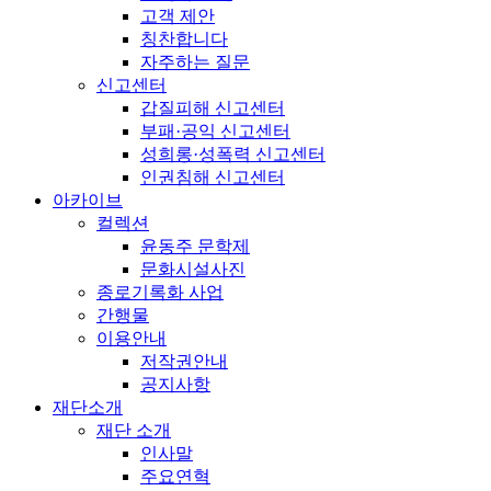
고객 제안
칭찬합니다
자주하는 질문
신고센터
갑질피해 신고센터
부패·공익 신고센터
성희롱·성폭력 신고센터
인권침해 신고센터
아카이브
컬렉션
윤동주 문학제
문화시설사진
종로기록화 사업
간행물
이용안내
저작권안내
공지사항
재단소개
재단 소개
인사말
주요연혁