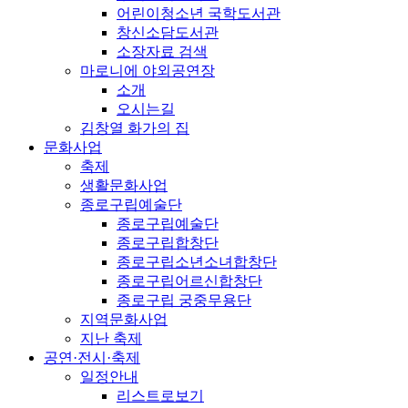
어린이청소년 국학도서관
창신소담도서관
소장자료 검색
마로니에 야외공연장
소개
오시는길
김창열 화가의 집
문화사업
축제
생활문화사업
종로구립예술단
종로구립예술단
종로구립합창단
종로구립소년소녀합창단
종로구립어르신합창단
종로구립 궁중무용단
지역문화사업
지난 축제
공연·전시·축제
일정안내
리스트로보기