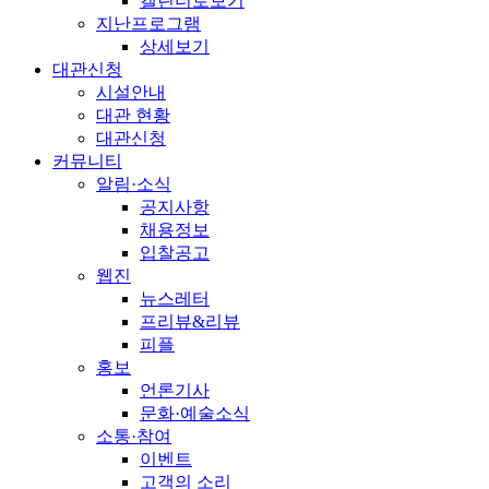
캘린더로보기
지난프로그램
상세보기
대관신청
시설안내
대관 현황
대관신청
커뮤니티
알림·소식
공지사항
채용정보
입찰공고
웹진
뉴스레터
프리뷰&리뷰
피플
홍보
언론기사
문화·예술소식
소통·참여
이벤트
고객의 소리