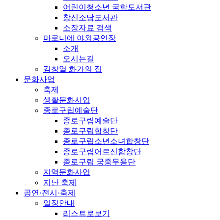
어린이청소년 국학도서관
창신소담도서관
소장자료 검색
마로니에 야외공연장
소개
오시는길
김창열 화가의 집
문화사업
축제
생활문화사업
종로구립예술단
종로구립예술단
종로구립합창단
종로구립소년소녀합창단
종로구립어르신합창단
종로구립 궁중무용단
지역문화사업
지난 축제
공연·전시·축제
일정안내
리스트로보기