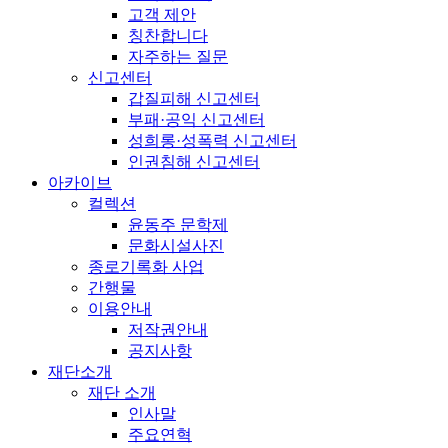
고객 제안
칭찬합니다
자주하는 질문
신고센터
갑질피해 신고센터
부패·공익 신고센터
성희롱·성폭력 신고센터
인권침해 신고센터
아카이브
컬렉션
윤동주 문학제
문화시설사진
종로기록화 사업
간행물
이용안내
저작권안내
공지사항
재단소개
재단 소개
인사말
주요연혁