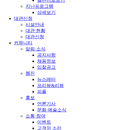
캘린더로보기
지난프로그램
상세보기
대관신청
시설안내
대관 현황
대관신청
커뮤니티
알림·소식
공지사항
채용정보
입찰공고
웹진
뉴스레터
프리뷰&리뷰
피플
홍보
언론기사
문화·예술소식
소통·참여
이벤트
고객의 소리