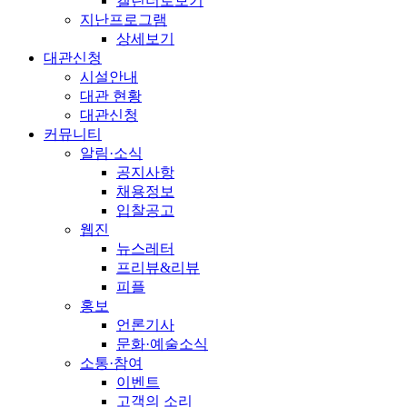
캘린더로보기
지난프로그램
상세보기
대관신청
시설안내
대관 현황
대관신청
커뮤니티
알림·소식
공지사항
채용정보
입찰공고
웹진
뉴스레터
프리뷰&리뷰
피플
홍보
언론기사
문화·예술소식
소통·참여
이벤트
고객의 소리