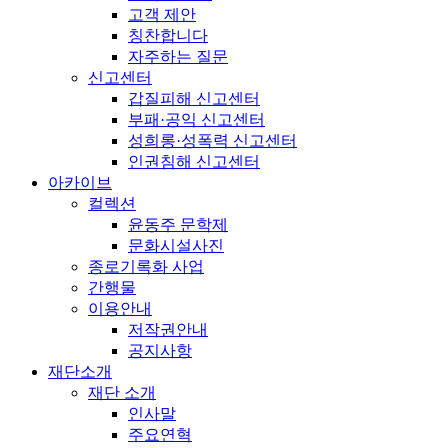
고객 제안
칭찬합니다
자주하는 질문
신고센터
갑질피해 신고센터
부패·공익 신고센터
성희롱·성폭력 신고센터
인권침해 신고센터
아카이브
컬렉션
윤동주 문학제
문화시설사진
종로기록화 사업
간행물
이용안내
저작권안내
공지사항
재단소개
재단 소개
인사말
주요연혁