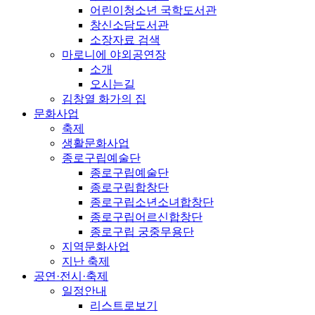
어린이청소년 국학도서관
창신소담도서관
소장자료 검색
마로니에 야외공연장
소개
오시는길
김창열 화가의 집
문화사업
축제
생활문화사업
종로구립예술단
종로구립예술단
종로구립합창단
종로구립소년소녀합창단
종로구립어르신합창단
종로구립 궁중무용단
지역문화사업
지난 축제
공연·전시·축제
일정안내
리스트로보기