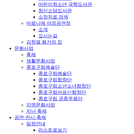
어린이청소년 국학도서관
창신소담도서관
소장자료 검색
마로니에 야외공연장
소개
오시는길
김창열 화가의 집
문화사업
축제
생활문화사업
종로구립예술단
종로구립예술단
종로구립합창단
종로구립소년소녀합창단
종로구립어르신합창단
종로구립 궁중무용단
지역문화사업
지난 축제
공연·전시·축제
일정안내
리스트로보기