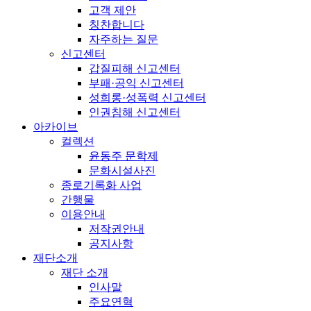
고객 제안
칭찬합니다
자주하는 질문
신고센터
갑질피해 신고센터
부패·공익 신고센터
성희롱·성폭력 신고센터
인권침해 신고센터
아카이브
컬렉션
윤동주 문학제
문화시설사진
종로기록화 사업
간행물
이용안내
저작권안내
공지사항
재단소개
재단 소개
인사말
주요연혁