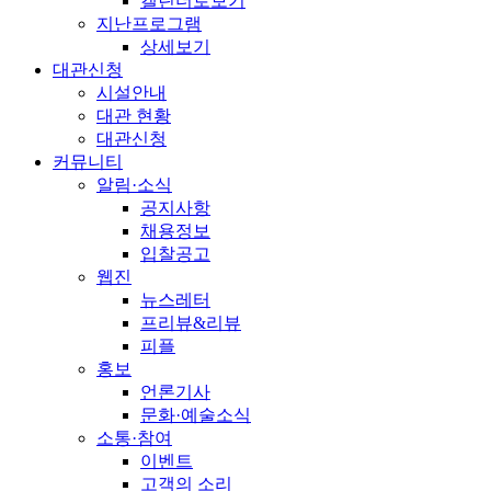
캘린더로보기
지난프로그램
상세보기
대관신청
시설안내
대관 현황
대관신청
커뮤니티
알림·소식
공지사항
채용정보
입찰공고
웹진
뉴스레터
프리뷰&리뷰
피플
홍보
언론기사
문화·예술소식
소통·참여
이벤트
고객의 소리