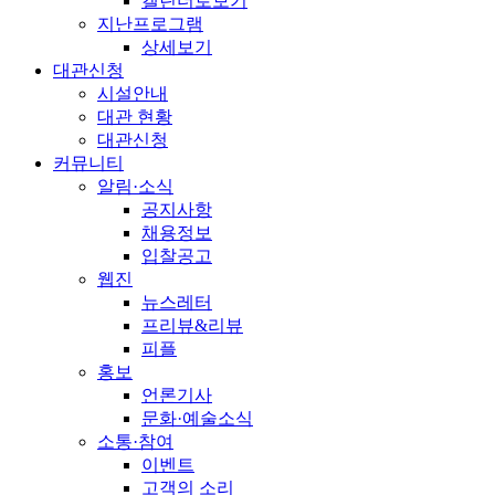
캘린더로보기
지난프로그램
상세보기
대관신청
시설안내
대관 현황
대관신청
커뮤니티
알림·소식
공지사항
채용정보
입찰공고
웹진
뉴스레터
프리뷰&리뷰
피플
홍보
언론기사
문화·예술소식
소통·참여
이벤트
고객의 소리