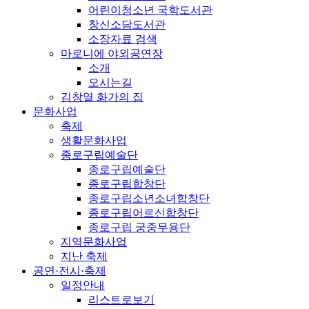
어린이청소년 국학도서관
창신소담도서관
소장자료 검색
마로니에 야외공연장
소개
오시는길
김창열 화가의 집
문화사업
축제
생활문화사업
종로구립예술단
종로구립예술단
종로구립합창단
종로구립소년소녀합창단
종로구립어르신합창단
종로구립 궁중무용단
지역문화사업
지난 축제
공연·전시·축제
일정안내
리스트로보기