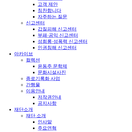
고객 제안
칭찬합니다
자주하는 질문
신고센터
갑질피해 신고센터
부패·공익 신고센터
성희롱·성폭력 신고센터
인권침해 신고센터
아카이브
컬렉션
윤동주 문학제
문화시설사진
종로기록화 사업
간행물
이용안내
저작권안내
공지사항
재단소개
재단 소개
인사말
주요연혁