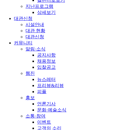
캘린더로보기
지난프로그램
상세보기
대관신청
시설안내
대관 현황
대관신청
커뮤니티
알림·소식
공지사항
채용정보
입찰공고
웹진
뉴스레터
프리뷰&리뷰
피플
홍보
언론기사
문화·예술소식
소통·참여
이벤트
고객의 소리