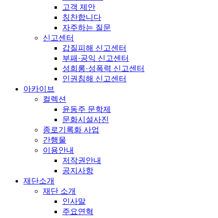
고객 제안
칭찬합니다
자주하는 질문
신고센터
갑질피해 신고센터
부패·공익 신고센터
성희롱·성폭력 신고센터
인권침해 신고센터
아카이브
컬렉션
윤동주 문학제
문화시설사진
종로기록화 사업
간행물
이용안내
저작권안내
공지사항
재단소개
재단 소개
인사말
주요연혁