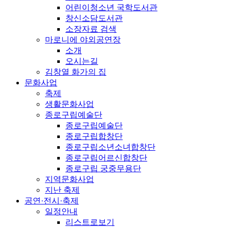
어린이청소년 국학도서관
창신소담도서관
소장자료 검색
마로니에 야외공연장
소개
오시는길
김창열 화가의 집
문화사업
축제
생활문화사업
종로구립예술단
종로구립예술단
종로구립합창단
종로구립소년소녀합창단
종로구립어르신합창단
종로구립 궁중무용단
지역문화사업
지난 축제
공연·전시·축제
일정안내
리스트로보기