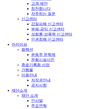
고객 제안
칭찬합니다
자주하는 질문
신고센터
갑질피해 신고센터
부패·공익 신고센터
성희롱·성폭력 신고센터
인권침해 신고센터
아카이브
컬렉션
윤동주 문학제
문화시설사진
종로기록화 사업
간행물
이용안내
저작권안내
공지사항
재단소개
재단 소개
인사말
주요연혁