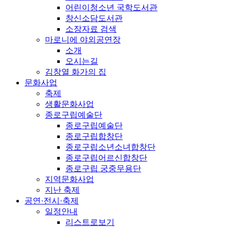
어린이청소년 국학도서관
창신소담도서관
소장자료 검색
마로니에 야외공연장
소개
오시는길
김창열 화가의 집
문화사업
축제
생활문화사업
종로구립예술단
종로구립예술단
종로구립합창단
종로구립소년소녀합창단
종로구립어르신합창단
종로구립 궁중무용단
지역문화사업
지난 축제
공연·전시·축제
일정안내
리스트로보기