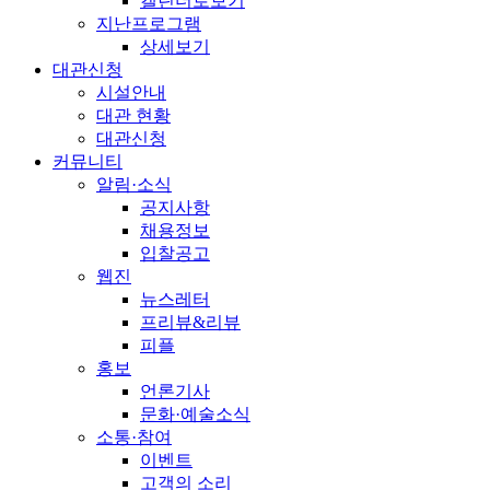
캘린더로보기
지난프로그램
상세보기
대관신청
시설안내
대관 현황
대관신청
커뮤니티
알림·소식
공지사항
채용정보
입찰공고
웹진
뉴스레터
프리뷰&리뷰
피플
홍보
언론기사
문화·예술소식
소통·참여
이벤트
고객의 소리