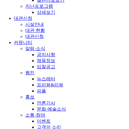
캘린더로보기
지난프로그램
상세보기
대관신청
시설안내
대관 현황
대관신청
커뮤니티
알림·소식
공지사항
채용정보
입찰공고
웹진
뉴스레터
프리뷰&리뷰
피플
홍보
언론기사
문화·예술소식
소통·참여
이벤트
고객의 소리