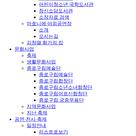
어린이청소년 국학도서관
창신소담도서관
소장자료 검색
마로니에 야외공연장
소개
오시는길
김창열 화가의 집
문화사업
축제
생활문화사업
종로구립예술단
종로구립예술단
종로구립합창단
종로구립소년소녀합창단
종로구립어르신합창단
종로구립 궁중무용단
지역문화사업
지난 축제
공연·전시·축제
일정안내
리스트로보기