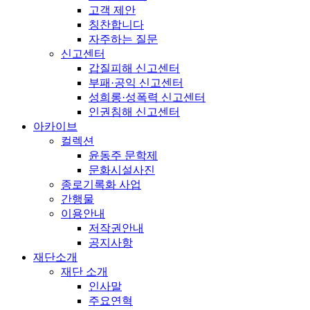
고객 제안
칭찬합니다
자주하는 질문
신고센터
갑질피해 신고센터
부패·공익 신고센터
성희롱·성폭력 신고센터
인권침해 신고센터
아카이브
컬렉션
윤동주 문학제
문화시설사진
종로기록화 사업
간행물
이용안내
저작권안내
공지사항
재단소개
재단 소개
인사말
주요연혁