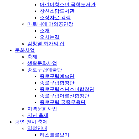
어린이청소년 국학도서관
창신소담도서관
소장자료 검색
마로니에 야외공연장
소개
오시는길
김창열 화가의 집
문화사업
축제
생활문화사업
종로구립예술단
종로구립예술단
종로구립합창단
종로구립소년소녀합창단
종로구립어르신합창단
종로구립 궁중무용단
지역문화사업
지난 축제
공연·전시·축제
일정안내
리스트로보기