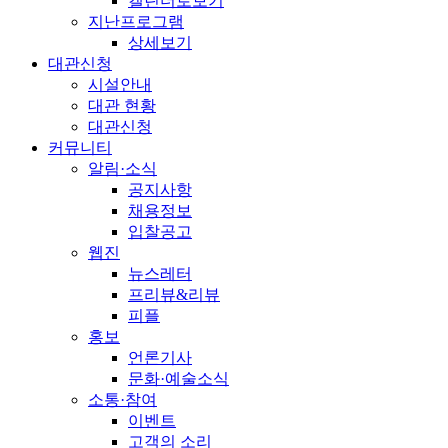
캘린더로보기
지난프로그램
상세보기
대관신청
시설안내
대관 현황
대관신청
커뮤니티
알림·소식
공지사항
채용정보
입찰공고
웹진
뉴스레터
프리뷰&리뷰
피플
홍보
언론기사
문화·예술소식
소통·참여
이벤트
고객의 소리