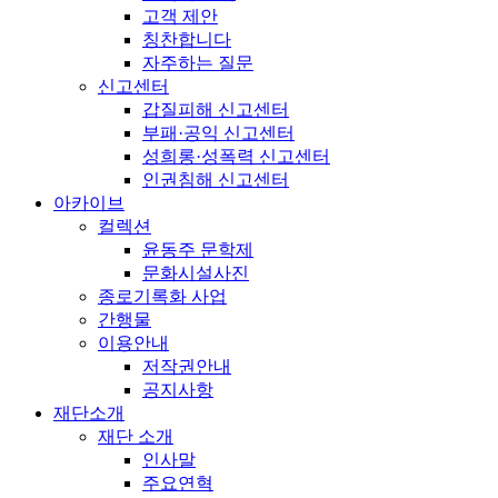
고객 제안
칭찬합니다
자주하는 질문
신고센터
갑질피해 신고센터
부패·공익 신고센터
성희롱·성폭력 신고센터
인권침해 신고센터
아카이브
컬렉션
윤동주 문학제
문화시설사진
종로기록화 사업
간행물
이용안내
저작권안내
공지사항
재단소개
재단 소개
인사말
주요연혁