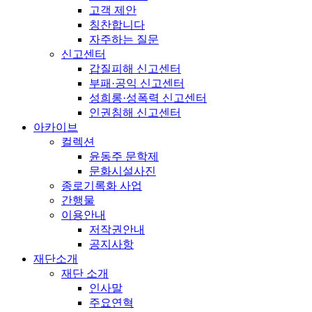
고객 제안
칭찬합니다
자주하는 질문
신고센터
갑질피해 신고센터
부패·공익 신고센터
성희롱·성폭력 신고센터
인권침해 신고센터
아카이브
컬렉션
윤동주 문학제
문화시설사진
종로기록화 사업
간행물
이용안내
저작권안내
공지사항
재단소개
재단 소개
인사말
주요연혁