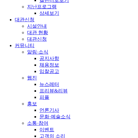
캘린더로보기
지난프로그램
상세보기
대관신청
시설안내
대관 현황
대관신청
커뮤니티
알림·소식
공지사항
채용정보
입찰공고
웹진
뉴스레터
프리뷰&리뷰
피플
홍보
언론기사
문화·예술소식
소통·참여
이벤트
고객의 소리