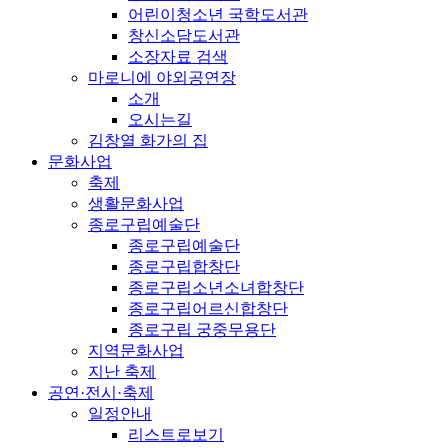
어린이청소년 국학도서관
창신소담도서관
소장자료 검색
마로니에 야외공연장
소개
오시는길
김창열 화가의 집
문화사업
축제
생활문화사업
종로구립예술단
종로구립예술단
종로구립합창단
종로구립소년소녀합창단
종로구립어르신합창단
종로구립 궁중무용단
지역문화사업
지난 축제
공연·전시·축제
일정안내
리스트로보기