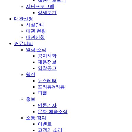
캘린더로보기
지난프로그램
상세보기
대관신청
시설안내
대관 현황
대관신청
커뮤니티
알림·소식
공지사항
채용정보
입찰공고
웹진
뉴스레터
프리뷰&리뷰
피플
홍보
언론기사
문화·예술소식
소통·참여
이벤트
고객의 소리