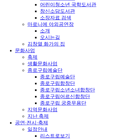
어린이청소년 국학도서관
창신소담도서관
소장자료 검색
마로니에 야외공연장
소개
오시는길
김창열 화가의 집
문화사업
축제
생활문화사업
종로구립예술단
종로구립예술단
종로구립합창단
종로구립소년소녀합창단
종로구립어르신합창단
종로구립 궁중무용단
지역문화사업
지난 축제
공연·전시·축제
일정안내
리스트로보기