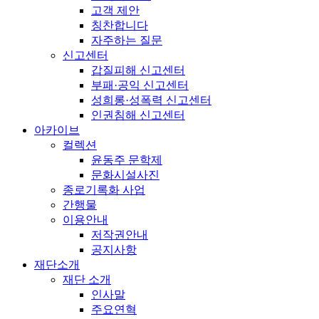
고객 제안
칭찬합니다
자주하는 질문
신고센터
갑질피해 신고센터
부패·공익 신고센터
성희롱·성폭력 신고센터
인권침해 신고센터
아카이브
컬렉션
윤동주 문학제
문화시설사진
종로기록화 사업
간행물
이용안내
저작권안내
공지사항
재단소개
재단 소개
인사말
주요연혁