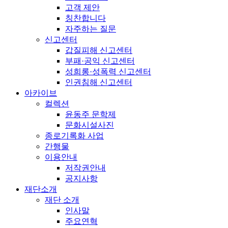
고객 제안
칭찬합니다
자주하는 질문
신고센터
갑질피해 신고센터
부패·공익 신고센터
성희롱·성폭력 신고센터
인권침해 신고센터
아카이브
컬렉션
윤동주 문학제
문화시설사진
종로기록화 사업
간행물
이용안내
저작권안내
공지사항
재단소개
재단 소개
인사말
주요연혁