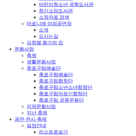
어린이청소년 국학도서관
창신소담도서관
소장자료 검색
마로니에 야외공연장
소개
오시는길
김창열 화가의 집
문화사업
축제
생활문화사업
종로구립예술단
종로구립예술단
종로구립합창단
종로구립소년소녀합창단
종로구립어르신합창단
종로구립 궁중무용단
지역문화사업
지난 축제
공연·전시·축제
일정안내
리스트로보기