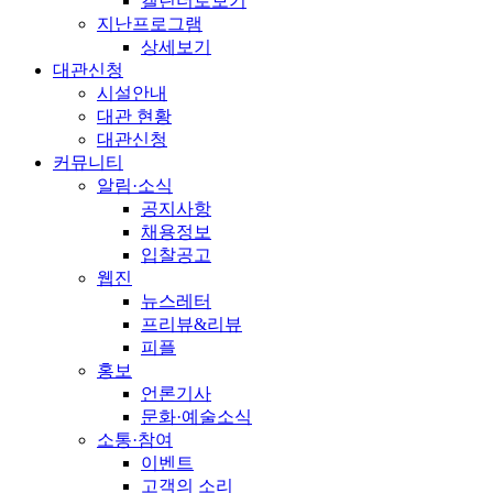
캘린더로보기
지난프로그램
상세보기
대관신청
시설안내
대관 현황
대관신청
커뮤니티
알림·소식
공지사항
채용정보
입찰공고
웹진
뉴스레터
프리뷰&리뷰
피플
홍보
언론기사
문화·예술소식
소통·참여
이벤트
고객의 소리