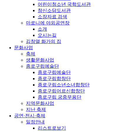
어린이청소년 국학도서관
창신소담도서관
소장자료 검색
마로니에 야외공연장
소개
오시는길
김창열 화가의 집
문화사업
축제
생활문화사업
종로구립예술단
종로구립예술단
종로구립합창단
종로구립소년소녀합창단
종로구립어르신합창단
종로구립 궁중무용단
지역문화사업
지난 축제
공연·전시·축제
일정안내
리스트로보기