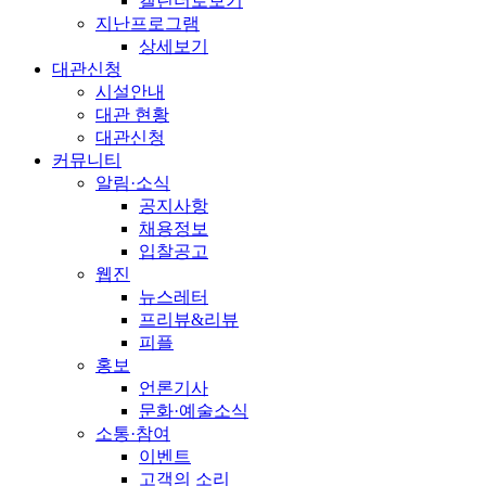
캘린더로보기
지난프로그램
상세보기
대관신청
시설안내
대관 현황
대관신청
커뮤니티
알림·소식
공지사항
채용정보
입찰공고
웹진
뉴스레터
프리뷰&리뷰
피플
홍보
언론기사
문화·예술소식
소통·참여
이벤트
고객의 소리