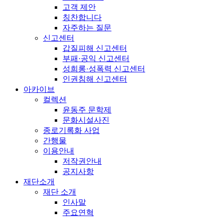
고객 제안
칭찬합니다
자주하는 질문
신고센터
갑질피해 신고센터
부패·공익 신고센터
성희롱·성폭력 신고센터
인권침해 신고센터
아카이브
컬렉션
윤동주 문학제
문화시설사진
종로기록화 사업
간행물
이용안내
저작권안내
공지사항
재단소개
재단 소개
인사말
주요연혁