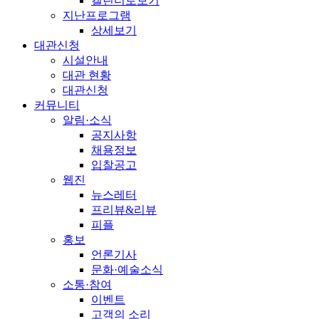
캘린더로보기
지난프로그램
상세보기
대관신청
시설안내
대관 현황
대관신청
커뮤니티
알림·소식
공지사항
채용정보
입찰공고
웹진
뉴스레터
프리뷰&리뷰
피플
홍보
언론기사
문화·예술소식
소통·참여
이벤트
고객의 소리