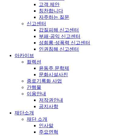
고객 제안
칭찬합니다
자주하는 질문
신고센터
갑질피해 신고센터
부패·공익 신고센터
성희롱·성폭력 신고센터
인권침해 신고센터
아카이브
컬렉션
윤동주 문학제
문화시설사진
종로기록화 사업
간행물
이용안내
저작권안내
공지사항
재단소개
재단 소개
인사말
주요연혁