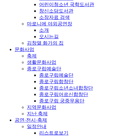
어린이청소년 국학도서관
창신소담도서관
소장자료 검색
마로니에 야외공연장
소개
오시는길
김창열 화가의 집
문화사업
축제
생활문화사업
종로구립예술단
종로구립예술단
종로구립합창단
종로구립소년소녀합창단
종로구립어르신합창단
종로구립 궁중무용단
지역문화사업
지난 축제
공연·전시·축제
일정안내
리스트로보기