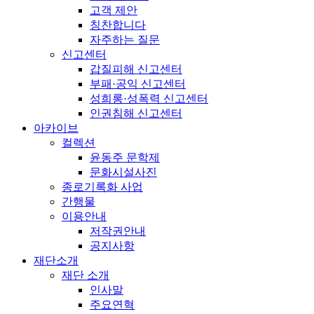
고객 제안
칭찬합니다
자주하는 질문
신고센터
갑질피해 신고센터
부패·공익 신고센터
성희롱·성폭력 신고센터
인권침해 신고센터
아카이브
컬렉션
윤동주 문학제
문화시설사진
종로기록화 사업
간행물
이용안내
저작권안내
공지사항
재단소개
재단 소개
인사말
주요연혁