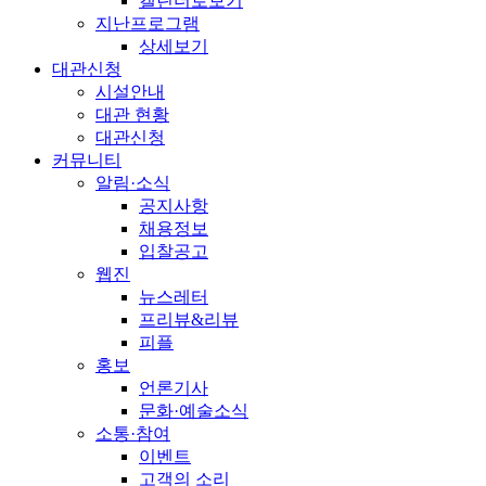
캘린더로보기
지난프로그램
상세보기
대관신청
시설안내
대관 현황
대관신청
커뮤니티
알림·소식
공지사항
채용정보
입찰공고
웹진
뉴스레터
프리뷰&리뷰
피플
홍보
언론기사
문화·예술소식
소통·참여
이벤트
고객의 소리