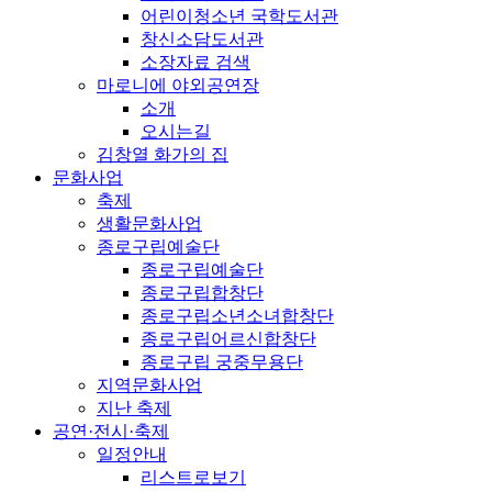
어린이청소년 국학도서관
창신소담도서관
소장자료 검색
마로니에 야외공연장
소개
오시는길
김창열 화가의 집
문화사업
축제
생활문화사업
종로구립예술단
종로구립예술단
종로구립합창단
종로구립소년소녀합창단
종로구립어르신합창단
종로구립 궁중무용단
지역문화사업
지난 축제
공연·전시·축제
일정안내
리스트로보기