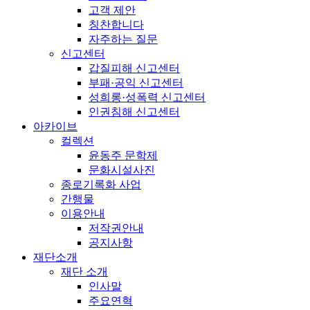
고객 제안
칭찬합니다
자주하는 질문
신고센터
갑질피해 신고센터
부패·공익 신고센터
성희롱·성폭력 신고센터
인권침해 신고센터
아카이브
컬렉션
윤동주 문학제
문화시설사진
종로기록화 사업
간행물
이용안내
저작권안내
공지사항
재단소개
재단 소개
인사말
주요연혁