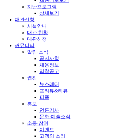
캘린더로보기
지난프로그램
상세보기
대관신청
시설안내
대관 현황
대관신청
커뮤니티
알림·소식
공지사항
채용정보
입찰공고
웹진
뉴스레터
프리뷰&리뷰
피플
홍보
언론기사
문화·예술소식
소통·참여
이벤트
고객의 소리