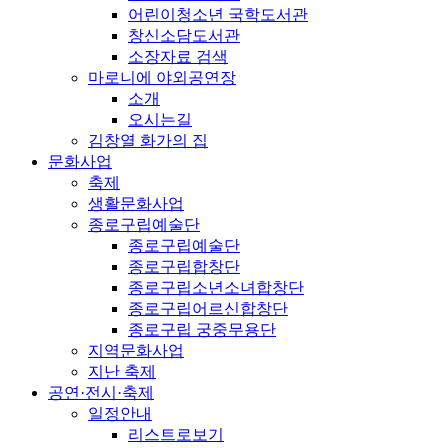
어린이청소년 국학도서관
창신소담도서관
소장자료 검색
마로니에 야외공연장
소개
오시는길
김창열 화가의 집
문화사업
축제
생활문화사업
종로구립예술단
종로구립예술단
종로구립합창단
종로구립소년소녀합창단
종로구립어르신합창단
종로구립 궁중무용단
지역문화사업
지난 축제
공연·전시·축제
일정안내
리스트로보기