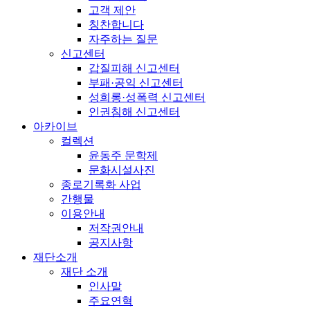
고객 제안
칭찬합니다
자주하는 질문
신고센터
갑질피해 신고센터
부패·공익 신고센터
성희롱·성폭력 신고센터
인권침해 신고센터
아카이브
컬렉션
윤동주 문학제
문화시설사진
종로기록화 사업
간행물
이용안내
저작권안내
공지사항
재단소개
재단 소개
인사말
주요연혁