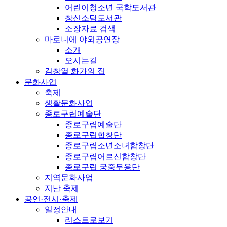
어린이청소년 국학도서관
창신소담도서관
소장자료 검색
마로니에 야외공연장
소개
오시는길
김창열 화가의 집
문화사업
축제
생활문화사업
종로구립예술단
종로구립예술단
종로구립합창단
종로구립소년소녀합창단
종로구립어르신합창단
종로구립 궁중무용단
지역문화사업
지난 축제
공연·전시·축제
일정안내
리스트로보기