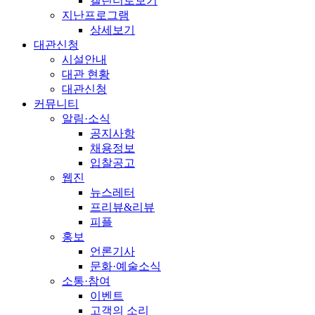
캘린더로보기
지난프로그램
상세보기
대관신청
시설안내
대관 현황
대관신청
커뮤니티
알림·소식
공지사항
채용정보
입찰공고
웹진
뉴스레터
프리뷰&리뷰
피플
홍보
언론기사
문화·예술소식
소통·참여
이벤트
고객의 소리