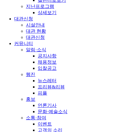
캘린더로보기
지난프로그램
상세보기
대관신청
시설안내
대관 현황
대관신청
커뮤니티
알림·소식
공지사항
채용정보
입찰공고
웹진
뉴스레터
프리뷰&리뷰
피플
홍보
언론기사
문화·예술소식
소통·참여
이벤트
고객의 소리