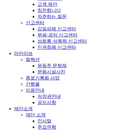
고객 제안
칭찬합니다
자주하는 질문
신고센터
갑질피해 신고센터
부패·공익 신고센터
성희롱·성폭력 신고센터
인권침해 신고센터
아카이브
컬렉션
윤동주 문학제
문화시설사진
종로기록화 사업
간행물
이용안내
저작권안내
공지사항
재단소개
재단 소개
인사말
주요연혁