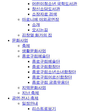
어린이청소년 국학도서관
창신소담도서관
소장자료 검색
마로니에 야외공연장
소개
오시는길
김창열 화가의 집
문화사업
축제
생활문화사업
종로구립예술단
종로구립예술단
종로구립합창단
종로구립소년소녀합창단
종로구립어르신합창단
종로구립 궁중무용단
지역문화사업
지난 축제
공연·전시·축제
일정안내
리스트로보기