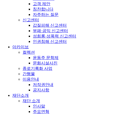
고객 제안
칭찬합니다
자주하는 질문
신고센터
갑질피해 신고센터
부패·공익 신고센터
성희롱·성폭력 신고센터
인권침해 신고센터
아카이브
컬렉션
윤동주 문학제
문화시설사진
종로기록화 사업
간행물
이용안내
저작권안내
공지사항
재단소개
재단 소개
인사말
주요연혁