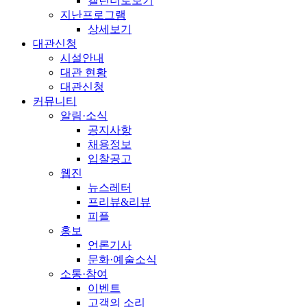
캘린더로보기
지난프로그램
상세보기
대관신청
시설안내
대관 현황
대관신청
커뮤니티
알림·소식
공지사항
채용정보
입찰공고
웹진
뉴스레터
프리뷰&리뷰
피플
홍보
언론기사
문화·예술소식
소통·참여
이벤트
고객의 소리