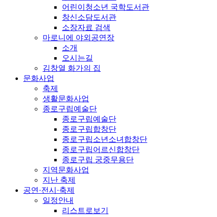
어린이청소년 국학도서관
창신소담도서관
소장자료 검색
마로니에 야외공연장
소개
오시는길
김창열 화가의 집
문화사업
축제
생활문화사업
종로구립예술단
종로구립예술단
종로구립합창단
종로구립소년소녀합창단
종로구립어르신합창단
종로구립 궁중무용단
지역문화사업
지난 축제
공연·전시·축제
일정안내
리스트로보기