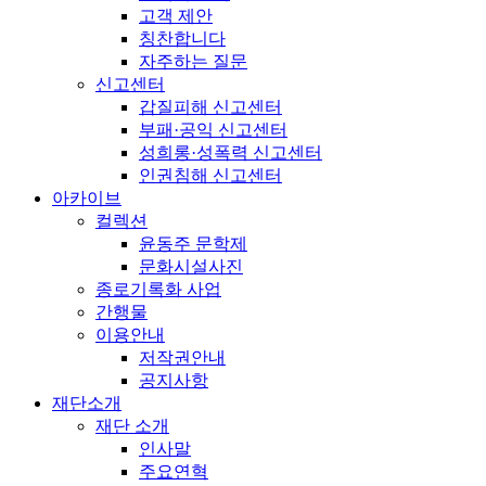
고객 제안
칭찬합니다
자주하는 질문
신고센터
갑질피해 신고센터
부패·공익 신고센터
성희롱·성폭력 신고센터
인권침해 신고센터
아카이브
컬렉션
윤동주 문학제
문화시설사진
종로기록화 사업
간행물
이용안내
저작권안내
공지사항
재단소개
재단 소개
인사말
주요연혁