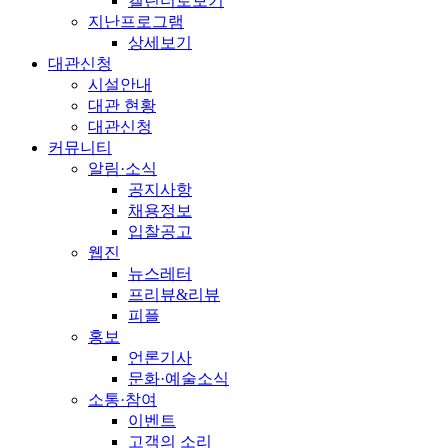
캘린더로보기
지난프로그램
상세보기
대관신청
시설안내
대관 현황
대관신청
커뮤니티
알림·소식
공지사항
채용정보
입찰공고
웹진
뉴스레터
프리뷰&리뷰
피플
홍보
언론기사
문화·예술소식
소통·참여
이벤트
고객의 소리