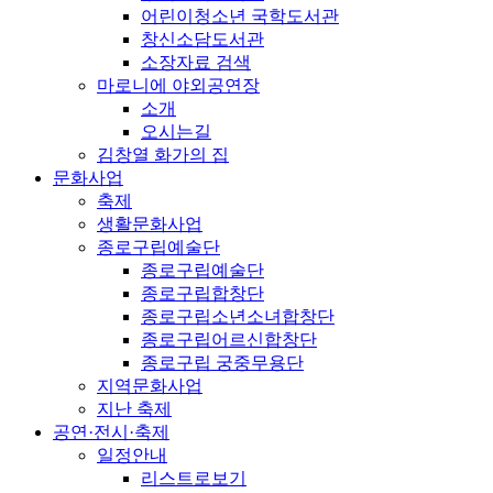
어린이청소년 국학도서관
창신소담도서관
소장자료 검색
마로니에 야외공연장
소개
오시는길
김창열 화가의 집
문화사업
축제
생활문화사업
종로구립예술단
종로구립예술단
종로구립합창단
종로구립소년소녀합창단
종로구립어르신합창단
종로구립 궁중무용단
지역문화사업
지난 축제
공연·전시·축제
일정안내
리스트로보기