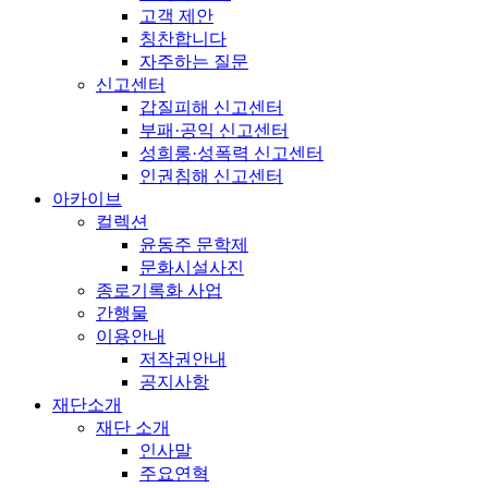
고객 제안
칭찬합니다
자주하는 질문
신고센터
갑질피해 신고센터
부패·공익 신고센터
성희롱·성폭력 신고센터
인권침해 신고센터
아카이브
컬렉션
윤동주 문학제
문화시설사진
종로기록화 사업
간행물
이용안내
저작권안내
공지사항
재단소개
재단 소개
인사말
주요연혁