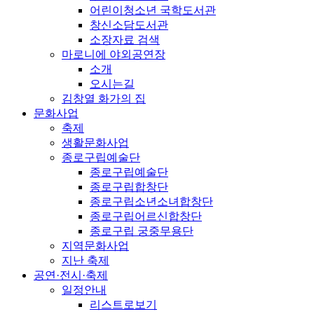
어린이청소년 국학도서관
창신소담도서관
소장자료 검색
마로니에 야외공연장
소개
오시는길
김창열 화가의 집
문화사업
축제
생활문화사업
종로구립예술단
종로구립예술단
종로구립합창단
종로구립소년소녀합창단
종로구립어르신합창단
종로구립 궁중무용단
지역문화사업
지난 축제
공연·전시·축제
일정안내
리스트로보기