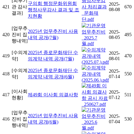
[외부기
구의회 행정문화위원회
2025-
421
관 감사
670
08-08
행정사무감사 결과 및 조
결과]
치현황
[업무추
2025년 업무추진비 사용
2025-
420
진비 집
495
08-05
내역 공개(7월)
행내역]
[수의계
2025년 종로문화재단 수
2025-
419
470
08-01
약]
의계약 내역 공개(7월)
[수의계
2025년 종로문화재단 수
2025-
418
550
07-14
약]
의계약 내역 공개(6월)
[이사회
2025-
417
제49회 이사회 의결사항
511
07-12
현황]
[업무추
2025년 업무추진비 사용
2025-
416
진비 집
530
07-04
내역 공개(6월)
행내역]