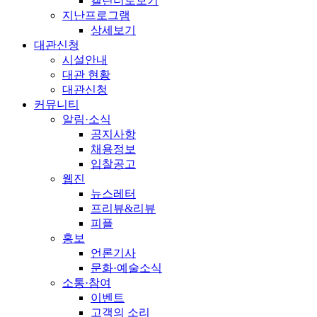
캘린더로보기
지난프로그램
상세보기
대관신청
시설안내
대관 현황
대관신청
커뮤니티
알림·소식
공지사항
채용정보
입찰공고
웹진
뉴스레터
프리뷰&리뷰
피플
홍보
언론기사
문화·예술소식
소통·참여
이벤트
고객의 소리