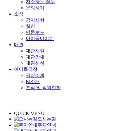
자주하는 질문
문의하기
소식
공지사항
웹진
언론보도
아이들이야기
대관
대관시설
대관안내
대관신청
아이들극장
극장소개
BI소개
조직 및 직원현황
QUICK MENU
오시는길
주차안내