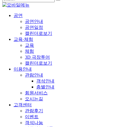
공연
공연안내
공연일정
캘린더로보기
교육·체험
교육
체험
3D 극장투어
캘린더로보기
이용안내
관람안내
객석안내
층별안내
회원서비스
오시는길
고객센터
관람후기
이벤트
객석나눔