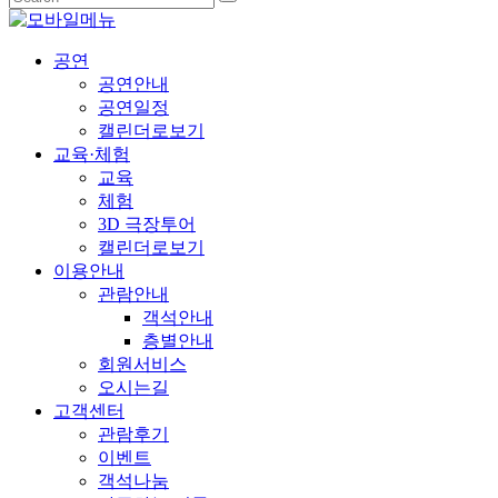
공연
공연안내
공연일정
캘린더로보기
교육·체험
교육
체험
3D 극장투어
캘린더로보기
이용안내
관람안내
객석안내
층별안내
회원서비스
오시는길
고객센터
관람후기
이벤트
객석나눔