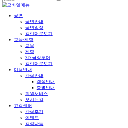
공연
공연안내
공연일정
캘린더로보기
교육·체험
교육
체험
3D 극장투어
캘린더로보기
이용안내
관람안내
객석안내
층별안내
회원서비스
오시는길
고객센터
관람후기
이벤트
객석나눔