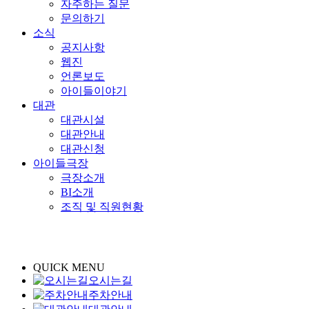
자주하는 질문
문의하기
소식
공지사항
웹진
언론보도
아이들이야기
대관
대관시설
대관안내
대관신청
아이들극장
극장소개
BI소개
조직 및 직원현황
QUICK MENU
오시는길
주차안내