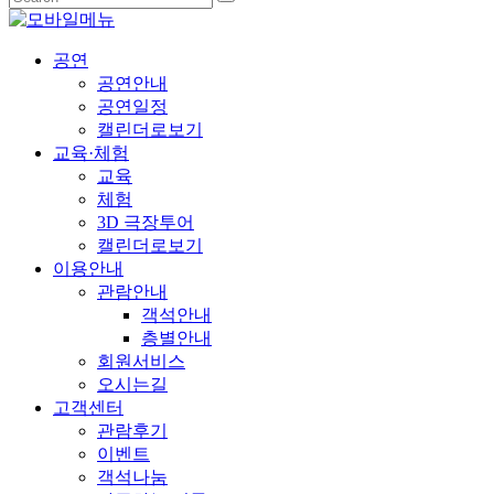
공연
공연안내
공연일정
캘린더로보기
교육·체험
교육
체험
3D 극장투어
캘린더로보기
이용안내
관람안내
객석안내
층별안내
회원서비스
오시는길
고객센터
관람후기
이벤트
객석나눔