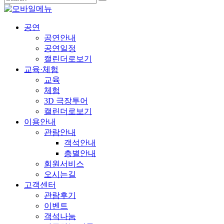
공연
공연안내
공연일정
캘린더로보기
교육·체험
교육
체험
3D 극장투어
캘린더로보기
이용안내
관람안내
객석안내
층별안내
회원서비스
오시는길
고객센터
관람후기
이벤트
객석나눔