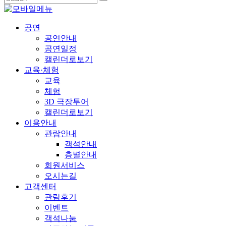
공연
공연안내
공연일정
캘린더로보기
교육·체험
교육
체험
3D 극장투어
캘린더로보기
이용안내
관람안내
객석안내
층별안내
회원서비스
오시는길
고객센터
관람후기
이벤트
객석나눔