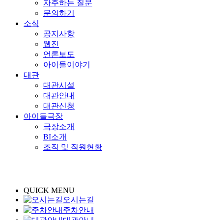
자주하는 질문
문의하기
소식
공지사항
웹진
언론보도
아이들이야기
대관
대관시설
대관안내
대관신청
아이들극장
극장소개
BI소개
조직 및 직원현황
QUICK MENU
오시는길
주차안내