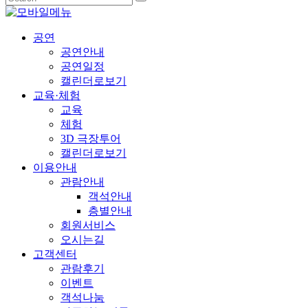
공연
공연안내
공연일정
캘린더로보기
교육·체험
교육
체험
3D 극장투어
캘린더로보기
이용안내
관람안내
객석안내
층별안내
회원서비스
오시는길
고객센터
관람후기
이벤트
객석나눔