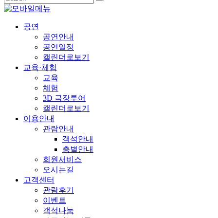
공연
공연안내
공연일정
캘린더로보기
교육·체험
교육
체험
3D 극장투어
캘린더로보기
이용안내
관람안내
객석안내
층별안내
회원서비스
오시는길
고객센터
관람후기
이벤트
객석나눔