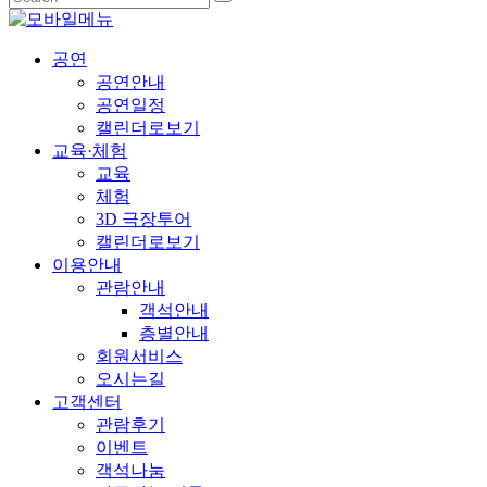
공연
공연안내
공연일정
캘린더로보기
교육·체험
교육
체험
3D 극장투어
캘린더로보기
이용안내
관람안내
객석안내
층별안내
회원서비스
오시는길
고객센터
관람후기
이벤트
객석나눔