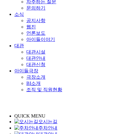
자주하는 질문
문의하기
소식
공지사항
웹진
언론보도
아이들이야기
대관
대관시설
대관안내
대관신청
아이들극장
극장소개
BI소개
조직 및 직원현황
QUICK MENU
오시는길
주차안내