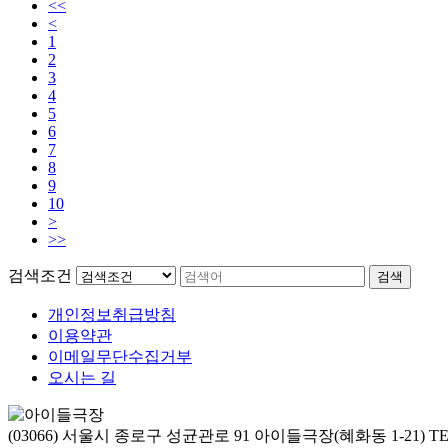
<<
<
1
2
3
4
5
6
7
8
9
10
>
>>
검색조건
검색
개인정보취급방침
이용약관
이메일무단수집거부
오시는 길
(03066) 서울시 종로구 성균관로 91 아이들극장(혜화동 1-21) TEL : 