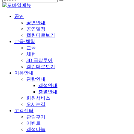
공연
공연안내
공연일정
캘린더로보기
교육·체험
교육
체험
3D 극장투어
캘린더로보기
이용안내
관람안내
객석안내
층별안내
회원서비스
오시는길
고객센터
관람후기
이벤트
객석나눔