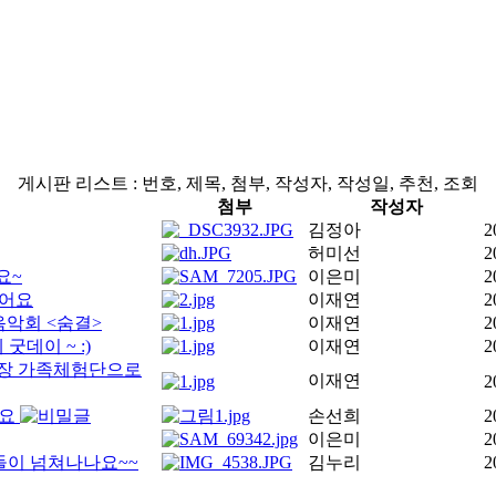
게시판 리스트 : 번호, 제목, 첨부, 작성자, 작성일, 추천, 조회
첨부
작성자
김정아
2
허미선
2
요~
이은미
2
왔어요
이재연
2
음악회 <숨결>
이재연
2
굿데이 ~ :)
이재연
2
들극장 가족체험단으로
이재연
2
어요
손선희
2
이은미
2
제들이 넘쳐나나요~~
김누리
2