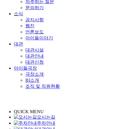
자주하는 질문
문의하기
소식
공지사항
웹진
언론보도
아이들이야기
대관
대관시설
대관안내
대관신청
아이들극장
극장소개
BI소개
조직 및 직원현황
QUICK MENU
오시는길
주차안내