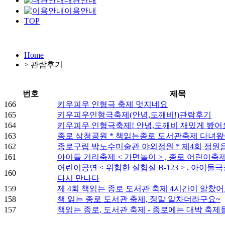
대관안내
이용안내
TOP
Home
>
관람후기
번호
제목
166
키우피우 인형극 축제 멋지네요
165
키우피우인형극축제(안녕,도깨비!)관람후기
164
키우피우 인형극축제! 안녕,도깨비 재밌게 봤어
163
종로 삼청공원 * 책읽는종로 도서관축제 다녀
162
종로구립 박노수미술관 야외정원 * 제4회 정원
161
아이들 거리축제 < 가면놀이 > , 종로 어린이축제 
어린이공연 < 위험한 실험실 B-123 > , 아이
160
다시 만나다
159
제 4회 책읽는 종로 도서관 축제 4시간이 알찼
158
책 읽는 종로 도서관 축제, 정말 알차더라구요~
157
책읽는 종로, 도서관 축제 - 종로에는 대박 축