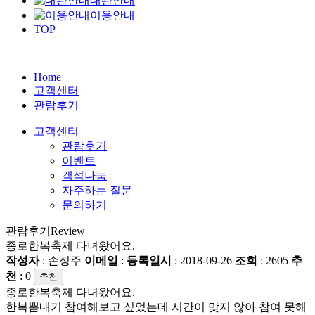
대관안내
이용안내
TOP
Home
고객센터
관람후기
고객센터
관람후기
이벤트
객석나눔
자주하는 질문
문의하기
관람후기
Review
종로한복축제 다녀왔어요.
작성자
: 손정주
이메일
:
등록일시
: 2018-09-26
조회
: 2605
추
천
:
0
추천
종로한복축제 다녀왔어요.
한복뽐내기 참여해보고 싶었는데 시간이 맞지 않아 참여 못해