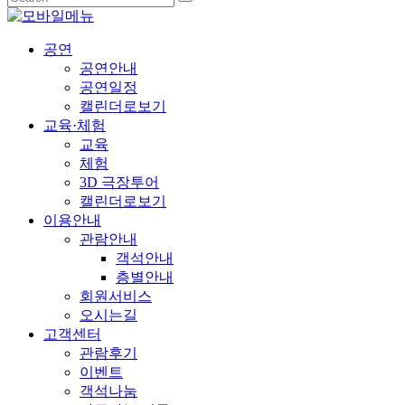
공연
공연안내
공연일정
캘린더로보기
교육·체험
교육
체험
3D 극장투어
캘린더로보기
이용안내
관람안내
객석안내
층별안내
회원서비스
오시는길
고객센터
관람후기
이벤트
객석나눔