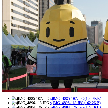
sjIMG_4885-107.JPG(196.7KB)
sjIMG_4896-118.JPG(162.2KB)
sjIMG_4904-126.JPG(115.1KB)