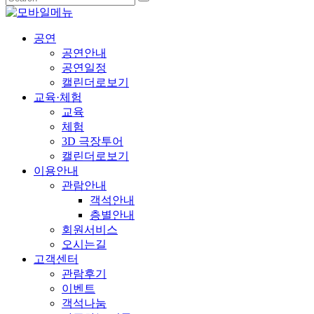
공연
공연안내
공연일정
캘린더로보기
교육·체험
교육
체험
3D 극장투어
캘린더로보기
이용안내
관람안내
객석안내
층별안내
회원서비스
오시는길
고객센터
관람후기
이벤트
객석나눔