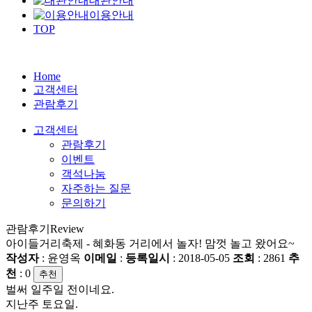
대관안내
이용안내
TOP
Home
고객센터
관람후기
고객센터
관람후기
이벤트
객석나눔
자주하는 질문
문의하기
관람후기
Review
아이들거리축제 - 혜화동 거리에서 놀자! 맘껏 놀고 왔어요~
작성자
: 윤영옥
이메일
:
등록일시
: 2018-05-05
조회
: 2861
추
천
:
0
추천
벌써 일주일 전이네요.
지난주 토요일.