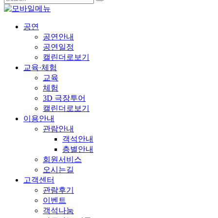
공연
공연안내
공연일정
캘린더로보기
교육·체험
교육
체험
3D 극장투어
캘린더로보기
이용안내
관람안내
객석안내
층별안내
회원서비스
오시는길
고객센터
관람후기
이벤트
객석나눔