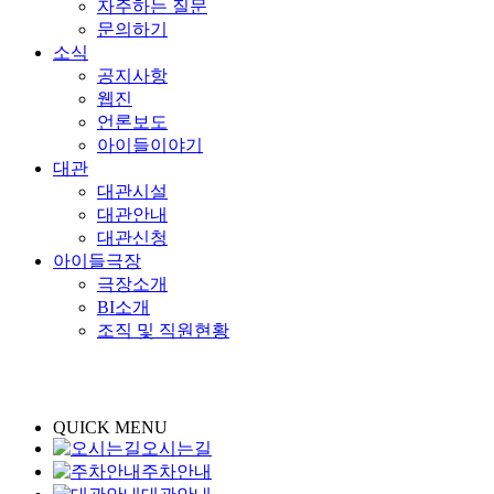
자주하는 질문
문의하기
소식
공지사항
웹진
언론보도
아이들이야기
대관
대관시설
대관안내
대관신청
아이들극장
극장소개
BI소개
조직 및 직원현황
QUICK MENU
오시는길
주차안내