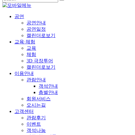
공연
공연안내
공연일정
캘린더로보기
교육·체험
교육
체험
3D 극장투어
캘린더로보기
이용안내
관람안내
객석안내
층별안내
회원서비스
오시는길
고객센터
관람후기
이벤트
객석나눔