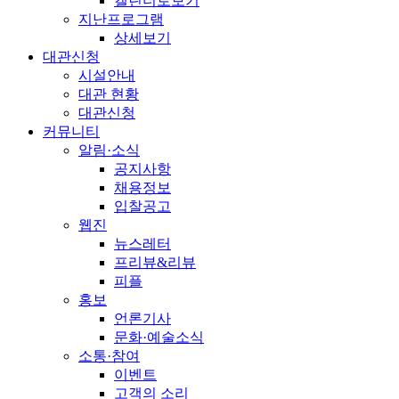
캘린더로보기
지난프로그램
상세보기
대관신청
시설안내
대관 현황
대관신청
커뮤니티
알림·소식
공지사항
채용정보
입찰공고
웹진
뉴스레터
프리뷰&리뷰
피플
홍보
언론기사
문화·예술소식
소통·참여
이벤트
고객의 소리