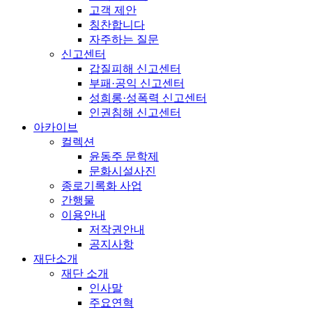
고객 제안
칭찬합니다
자주하는 질문
신고센터
갑질피해 신고센터
부패·공익 신고센터
성희롱·성폭력 신고센터
인권침해 신고센터
아카이브
컬렉션
윤동주 문학제
문화시설사진
종로기록화 사업
간행물
이용안내
저작권안내
공지사항
재단소개
재단 소개
인사말
주요연혁