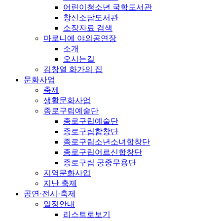
어린이청소년 국학도서관
창신소담도서관
소장자료 검색
마로니에 야외공연장
소개
오시는길
김창열 화가의 집
문화사업
축제
생활문화사업
종로구립예술단
종로구립예술단
종로구립합창단
종로구립소년소녀합창단
종로구립어르신합창단
종로구립 궁중무용단
지역문화사업
지난 축제
공연·전시·축제
일정안내
리스트로보기